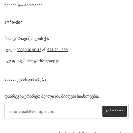
ᲬᲔᲡᲔᲑᲘ ᲓᲐ ᲞᲘᲠᲝᲑᲔᲑᲘ
ᲙᲝᲜᲢᲐᲥᲢᲘ
მის: დ.არაყიშვილის ქ.8
ტელ:
(032) 230 90 43
ან
591 906 599
ელ.ფოსტა: info@delfosgroup.ge
ᲡᲘᲐᲮᲚᲔᲔᲑᲘᲡ ᲒᲐᲛᲝᲬᲔᲠᲐ
დაარეგისტრირეთ მეილი და მიიღეთ სიახლეები.