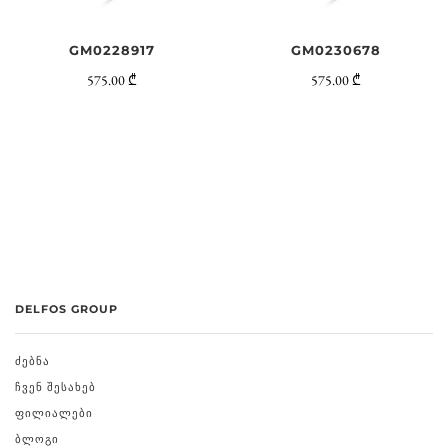
GM0228917
GM0230678
575.00 ₾
575.00 ₾
DELFOS GROUP
ᲫᲔᲑᲜᲐ
ᲩᲕᲔᲜ ᲨᲔᲡᲐᲮᲔᲑ
ᲤᲘᲚᲘᲐᲚᲔᲑᲘ
ᲑᲚᲝᲒᲘ