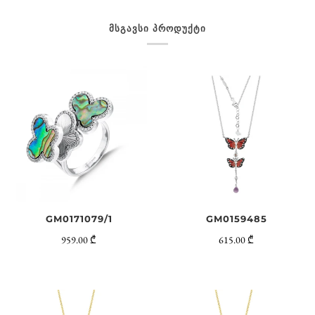
ᲛᲡᲒᲐᲕᲡᲘ ᲞᲠᲝᲓᲣᲥᲢᲘ
GM0159485
GM0171079/1
615.00 ₾
959.00 ₾