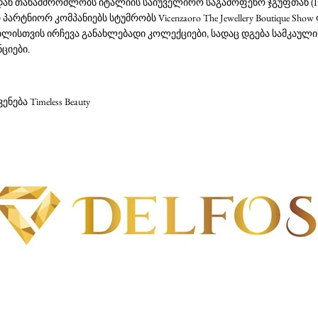
 თანამშრომლობს იტალიის საიუველირო საგამოფენო ჯგუფთან (Italian
არტნიორ კომპანიებს სტუმრობს Vicenzaoro The Jewellery Boutique Sho
ლისთვის ირჩევა განახლებადი კოლექციები, სადაც დგება სამკაულ
ციები.
ენება Timeless Beauty