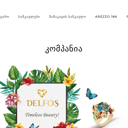
ᲐᲕᲐᲠᲘ
ᲡᲐᲛᲙᲐᲣᲚᲔᲑᲘ
ᲛᲐᲛᲐᲙᲐᲪᲘᲡ ᲡᲐᲛᲙᲐᲣᲚᲘ
AREZZO 18K
ᲙᲝᲛᲞᲐᲜᲘᲐ