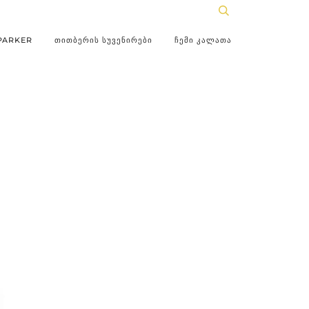
PARKER
ᲗᲘᲗᲑᲔᲠᲘᲡ ᲡᲣᲕᲔᲜᲘᲠᲔᲑᲘ
ᲩᲔᲛᲘ ᲙᲐᲚᲐᲗᲐ