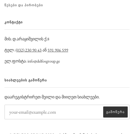
ᲬᲔᲡᲔᲑᲘ ᲓᲐ ᲞᲘᲠᲝᲑᲔᲑᲘ
ᲙᲝᲜᲢᲐᲥᲢᲘ
მის: დ.არაყიშვილის ქ.8
ტელ:
(032) 230 90 43
ან
591 906 599
ელ.ფოსტა: info@delfosgroup.ge
ᲡᲘᲐᲮᲚᲔᲔᲑᲘᲡ ᲒᲐᲛᲝᲬᲔᲠᲐ
დაარეგისტრირეთ მეილი და მიიღეთ სიახლეები.