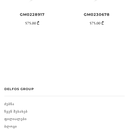
GM0228917
GM0230678
575.00 ₾
575.00 ₾
DELFOS GROUP
ᲫᲔᲑᲜᲐ
ᲩᲕᲔᲜ ᲨᲔᲡᲐᲮᲔᲑ
ᲤᲘᲚᲘᲐᲚᲔᲑᲘ
ᲑᲚᲝᲒᲘ