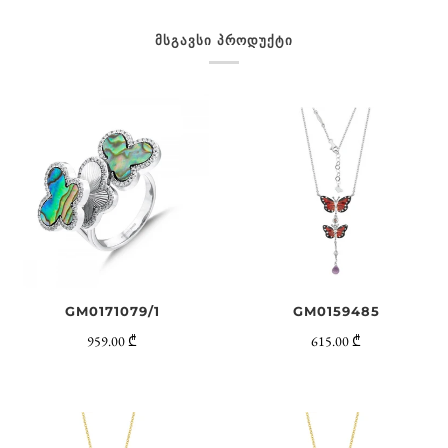
ᲛᲡᲒᲐᲕᲡᲘ ᲞᲠᲝᲓᲣᲥᲢᲘ
GM0159485
GM0171079/1
615.00 ₾
959.00 ₾