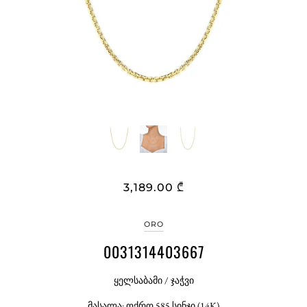
3,189.00 ₾
ORO
0031314403667
ყელსაბამი / ჯაჭვი
მასალა: ოქრო 585 სინჯი (14K)