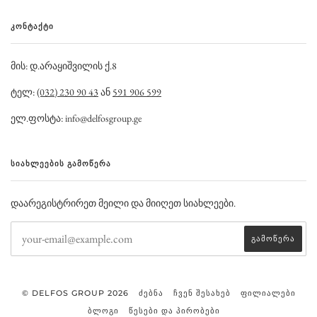
ᲙᲝᲜᲢᲐᲥᲢᲘ
მის: დ.არაყიშვილის ქ.8
ტელ:
(032) 230 90 43
ან
591 906 599
ელ.ფოსტა: info@delfosgroup.ge
ᲡᲘᲐᲮᲚᲔᲔᲑᲘᲡ ᲒᲐᲛᲝᲬᲔᲠᲐ
დაარეგისტრირეთ მეილი და მიიღეთ სიახლეები.
© DELFOS GROUP 2026
ᲫᲔᲑᲜᲐ
ᲩᲕᲔᲜ ᲨᲔᲡᲐᲮᲔᲑ
ᲤᲘᲚᲘᲐᲚᲔᲑᲘ
ᲑᲚᲝᲒᲘ
ᲬᲔᲡᲔᲑᲘ ᲓᲐ ᲞᲘᲠᲝᲑᲔᲑᲘ