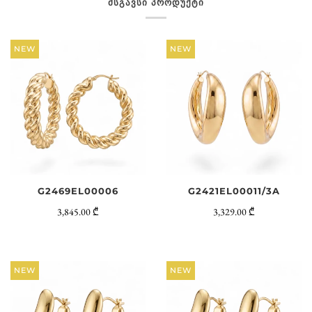
ᲛᲡᲒᲐᲕᲡᲘ ᲞᲠᲝᲓᲣᲥᲢᲘ
NEW
NEW
G2469EL00006
G2421EL00011/3A
3,845.00 ₾
3,329.00 ₾
NEW
NEW