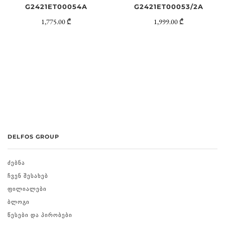
G2421ET00054A
G2421ET00053/2A
1,775.00 ₾
1,999.00 ₾
DELFOS GROUP
ᲫᲔᲑᲜᲐ
ᲩᲕᲔᲜ ᲨᲔᲡᲐᲮᲔᲑ
ᲤᲘᲚᲘᲐᲚᲔᲑᲘ
ᲑᲚᲝᲒᲘ
ᲬᲔᲡᲔᲑᲘ ᲓᲐ ᲞᲘᲠᲝᲑᲔᲑᲘ