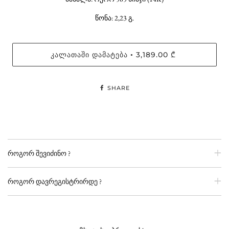
წონა: 2,23 გ.
ᲙᲐᲚᲐᲗᲐᲨᲘ ᲓᲐᲛᲐᲢᲔᲑᲐ
3,189.00 ₾
•
SHARE
როგორ შევიძინო ?
როგორ დავრეგისტრირდე ?