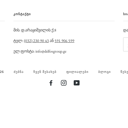
ᲙᲝᲜᲢᲐᲥᲢᲘ
ᲡᲘ
მის: დ.არაყიშვილის ქ.8
და
ტელ:
(032) 230 90 43
ან
591 906 599
ელ.ფოსტა: info@delfosgroup.ge
26
ᲫᲔᲑᲜᲐ
ᲩᲕᲔᲜ ᲨᲔᲡᲐᲮᲔᲑ
ᲤᲘᲚᲘᲐᲚᲔᲑᲘ
ᲑᲚᲝᲒᲘ
ᲬᲔᲡ
FACEBOOK
INSTAGRAM
YOUTUBE