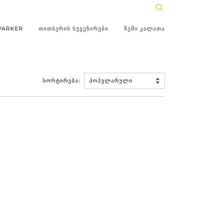
PARKER
ᲗᲘᲗᲑᲔᲠᲘᲡ ᲡᲣᲕᲔᲜᲘᲠᲔᲑᲘ
ᲩᲔᲛᲘ ᲙᲐᲚᲐᲗᲐ
ᲡᲝᲠᲢᲘᲠᲔᲑᲐ: