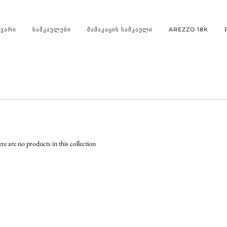
ᲐᲕᲐᲠᲘ
ᲡᲐᲛᲙᲐᲣᲚᲔᲑᲘ
ᲛᲐᲛᲐᲙᲐᲪᲘᲡ ᲡᲐᲛᲙᲐᲣᲚᲘ
AREZZO 18K
ere are no products in this collection