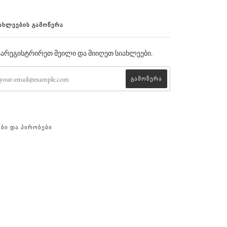
ᲐᲮᲚᲔᲔᲑᲘᲡ ᲒᲐᲛᲝᲬᲔᲠᲐ
არეგისტრირეთ მეილი და მიიღეთ სიახლეები.
ᲔᲑᲘ ᲓᲐ ᲞᲘᲠᲝᲑᲔᲑᲘ