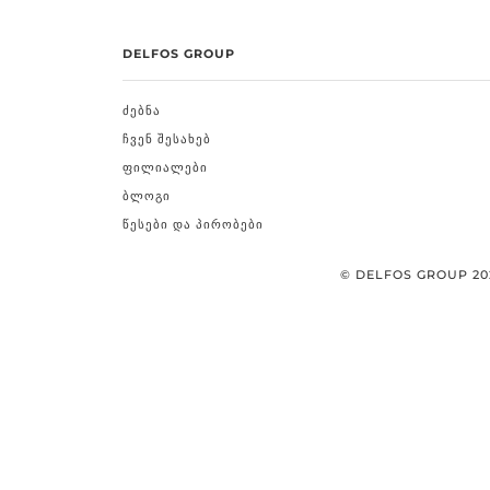
DELFOS GROUP
ᲫᲔᲑᲜᲐ
ᲩᲕᲔᲜ ᲨᲔᲡᲐᲮᲔᲑ
ᲤᲘᲚᲘᲐᲚᲔᲑᲘ
ᲑᲚᲝᲒᲘ
ᲬᲔᲡᲔᲑᲘ ᲓᲐ ᲞᲘᲠᲝᲑᲔᲑᲘ
© DELFOS GROUP 20