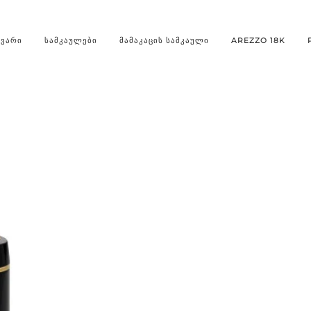
ᲐᲕᲐᲠᲘ
ᲡᲐᲛᲙᲐᲣᲚᲔᲑᲘ
ᲛᲐᲛᲐᲙᲐᲪᲘᲡ ᲡᲐᲛᲙᲐᲣᲚᲘ
AREZZO 18K