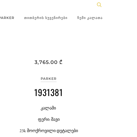
PARKER
ᲗᲘᲗᲑᲔᲠᲘᲡ ᲡᲣᲕᲔᲜᲘᲠᲔᲑᲘ
ᲩᲔᲛᲘ ᲙᲐᲚᲐᲗᲐ
3,765.00 ₾
PARKER
1931381
კალამი
ფერი: შავი
23k მოოქროვილი დეტალები