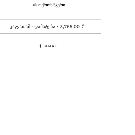
18k ოქროს წვერი
ᲙᲐᲚᲐᲗᲐᲨᲘ ᲓᲐᲛᲐᲢᲔᲑᲐ
3,765.00 ₾
•
SHARE