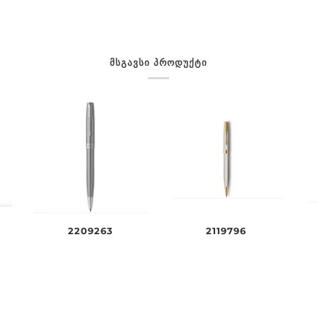
ᲛᲡᲒᲐᲕᲡᲘ ᲞᲠᲝᲓᲣᲥᲢᲘ
2119796
2209263