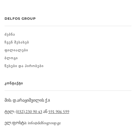
DELFOS GROUP
ᲫᲔᲑᲜᲐ
ᲩᲕᲔᲜ ᲨᲔᲡᲐᲮᲔᲑ
ᲤᲘᲚᲘᲐᲚᲔᲑᲘ
ᲑᲚᲝᲒᲘ
ᲬᲔᲡᲔᲑᲘ ᲓᲐ ᲞᲘᲠᲝᲑᲔᲑᲘ
ᲙᲝᲜᲢᲐᲥᲢᲘ
მის: დ.არაყიშვილის ქ.8
ტელ:
(032) 230 90 43
ან
591 906 599
ელ.ფოსტა: info@delfosgroup.ge