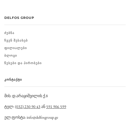
DELFOS GROUP
ᲫᲔᲑᲜᲐ
ᲩᲕᲔᲜ ᲨᲔᲡᲐᲮᲔᲑ
ᲤᲘᲚᲘᲐᲚᲔᲑᲘ
ᲑᲚᲝᲒᲘ
ᲬᲔᲡᲔᲑᲘ ᲓᲐ ᲞᲘᲠᲝᲑᲔᲑᲘ
ᲙᲝᲜᲢᲐᲥᲢᲘ
მის: დ.არაყიშვილის ქ.8
ტელ:
(032) 230 90 43
ან
591 906 599
ელ.ფოსტა: info@delfosgroup.ge