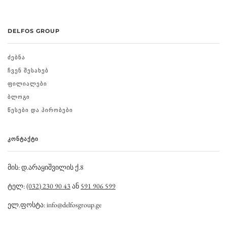
DELFOS GROUP
ᲫᲔᲑᲜᲐ
ᲩᲕᲔᲜ ᲨᲔᲡᲐᲮᲔᲑ
ᲤᲘᲚᲘᲐᲚᲔᲑᲘ
ᲑᲚᲝᲒᲘ
ᲬᲔᲡᲔᲑᲘ ᲓᲐ ᲞᲘᲠᲝᲑᲔᲑᲘ
ᲙᲝᲜᲢᲐᲥᲢᲘ
მის: დ.არაყიშვილის ქ.8
ტელ:
(032) 230 90 43
ან
591 906 599
ელ.ფოსტა: info@delfosgroup.ge