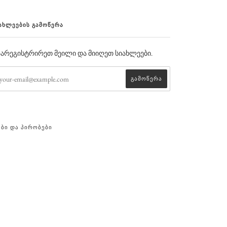
ᲐᲮᲚᲔᲔᲑᲘᲡ ᲒᲐᲛᲝᲬᲔᲠᲐ
არეგისტრირეთ მეილი და მიიღეთ სიახლეები.
ᲔᲑᲘ ᲓᲐ ᲞᲘᲠᲝᲑᲔᲑᲘ