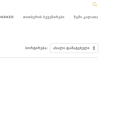
PARKER
ᲗᲘᲗᲑᲔᲠᲘᲡ ᲡᲣᲕᲔᲜᲘᲠᲔᲑᲘ
ᲩᲔᲛᲘ ᲙᲐᲚᲐᲗᲐ
ᲡᲝᲠᲢᲘᲠᲔᲑᲐ: