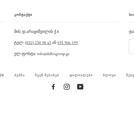
ᲙᲝᲜᲢᲐᲥᲢᲘ
ᲡᲘ
მის: დ.არაყიშვილის ქ.8
და
ტელ:
(032) 230 90 43
ან
591 906 599
ელ.ფოსტა: info@delfosgroup.ge
26
ᲫᲔᲑᲜᲐ
ᲩᲕᲔᲜ ᲨᲔᲡᲐᲮᲔᲑ
ᲤᲘᲚᲘᲐᲚᲔᲑᲘ
ᲑᲚᲝᲒᲘ
ᲬᲔᲡ
FACEBOOK
INSTAGRAM
YOUTUBE