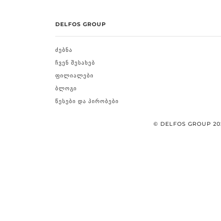
DELFOS GROUP
ᲫᲔᲑᲜᲐ
ᲩᲕᲔᲜ ᲨᲔᲡᲐᲮᲔᲑ
ᲤᲘᲚᲘᲐᲚᲔᲑᲘ
ᲑᲚᲝᲒᲘ
ᲬᲔᲡᲔᲑᲘ ᲓᲐ ᲞᲘᲠᲝᲑᲔᲑᲘ
© DELFOS GROUP 20