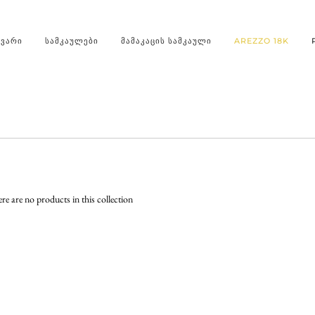
ᲐᲕᲐᲠᲘ
ᲡᲐᲛᲙᲐᲣᲚᲔᲑᲘ
ᲛᲐᲛᲐᲙᲐᲪᲘᲡ ᲡᲐᲛᲙᲐᲣᲚᲘ
AREZZO 18K
ere are no products in this collection