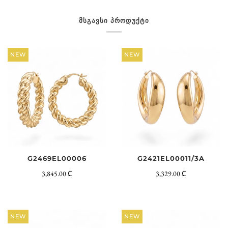
ᲛᲡᲒᲐᲕᲡᲘ ᲞᲠᲝᲓᲣᲥᲢᲘ
NEW
NEW
G2469EL00006
G2421EL00011/3A
3,845.00 ₾
3,329.00 ₾
NEW
NEW