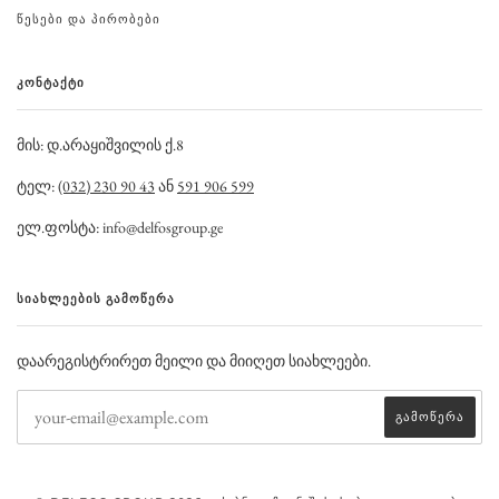
ᲬᲔᲡᲔᲑᲘ ᲓᲐ ᲞᲘᲠᲝᲑᲔᲑᲘ
ᲙᲝᲜᲢᲐᲥᲢᲘ
მის: დ.არაყიშვილის ქ.8
ტელ:
(032) 230 90 43
ან
591 906 599
ელ.ფოსტა: info@delfosgroup.ge
ᲡᲘᲐᲮᲚᲔᲔᲑᲘᲡ ᲒᲐᲛᲝᲬᲔᲠᲐ
დაარეგისტრირეთ მეილი და მიიღეთ სიახლეები.