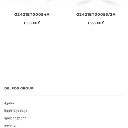
G2421ET00054A
G2421ET00053/2A
1,775.00 ₾
1,999.00 ₾
DELFOS GROUP
ᲫᲔᲑᲜᲐ
ᲩᲕᲔᲜ ᲨᲔᲡᲐᲮᲔᲑ
ᲤᲘᲚᲘᲐᲚᲔᲑᲘ
ᲑᲚᲝᲒᲘ