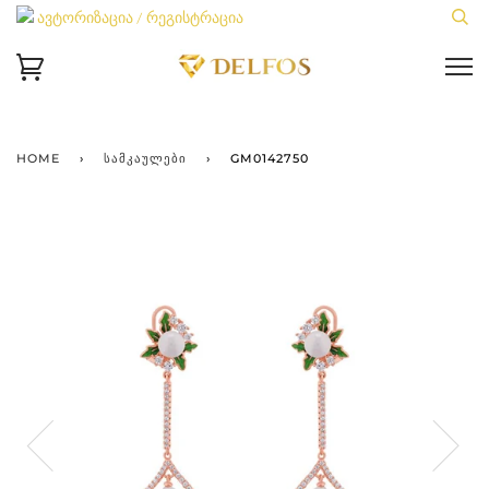
ავტორიზაცია / რეგისტრაცია
HOME
›
ᲡᲐᲛᲙᲐᲣᲚᲔᲑᲘ
›
GM0142750